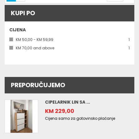
KUPI PO
CIJENA
kom
KM 50,00
-
KM 59,99
1
kom
KM 70,00
and above
1
PREPORUČUJEMO
CIPELARNIK LIN SA ...
KM 229,00
Cijena samo za gotovinsko plaćanje