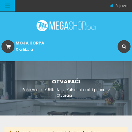
Prijava
MOJA KORPA
0 artikala
OTVARAČI
Početna
KUHINJA
Kuhinjski alati i pribor
Otvarači