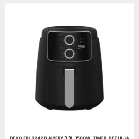
BEKO FRL 2242 B AIRFRY 3.9L, 1500W, TIMER, BEZ ULJA