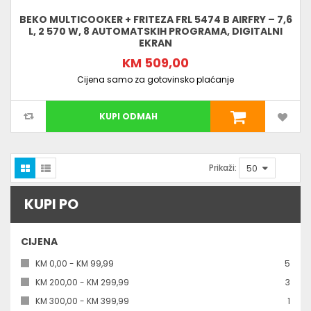
BEKO MULTICOOKER + FRITEZA FRL 5474 B AIRFRY – 7,6
L, 2 570 W, 8 AUTOMATSKIH PROGRAMA, DIGITALNI
EKRAN
KM 509,00
Cijena samo za gotovinsko plaćanje
KUPI ODMAH
Prikaži:
KUPI PO
CIJENA
kom
KM 0,00
-
KM 99,99
5
kom
KM 200,00
-
KM 299,99
3
kom
KM 300,00
-
KM 399,99
1