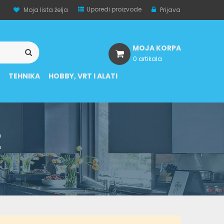
Uporedi proizvode
Moja lista želja
Prijava
MOJA KORPA
0 artikala
A
TEHNIKA
HOBBY, VRT I ALATI
E