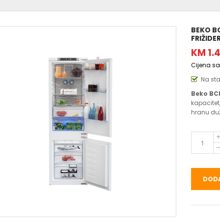
BEKO B
FRIŽIDE
KM 1.
Cijena s
Na st
Beko BC
kapacitet
hranu duž
DODA