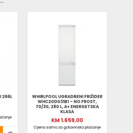
nu integraciju
n izbor za sve koji žele vrhunsku svježinu namirnica,
hinje.
 266L
WHIRLPOOL UGRADBENI FRIŽIDER
WHC20D031B1 – NO FROST,
UGRAD
70/30, 280 L, A+ ENERGETSKA
KLASA
aćanje
KM 1.659,00
Cijen
Cijena samo za gotovinsko plaćanje