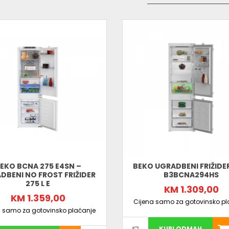
Pozicija zamrzivača:
dole
Ugradbeni tip
sa kliznim pantima za savrše
Unutrašnje karakteristike:
• LED osvjetljenje
• Staklene police velike izdržljivosti
• Brzo hlađenje i brzo zamrzavanje
• Reverzibilna vrata
Beko BCNA 306 E4SN
je napredan i praktiča
visok kvalitet i savršeno uklapanje u dizajn ku
EKO BCNA 275 E4SN –
BEKO UGRADBENI FRIŽIDER
DBENI NO FROST FRIŽIDER
B3BCNA294HS
275 L E
KM 1.309,00
KM 1.359,00
Cijena samo za gotovinsko pl
a samo za gotovinsko plaćanje
KUPI ODMAH