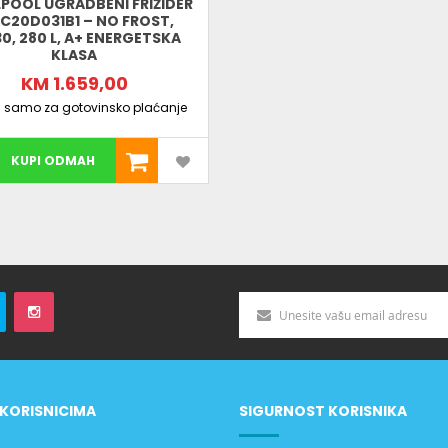
POOL UGRADBENI FRIŽIDER
C20D031B1 – NO FROST,
0, 280 L, A+ ENERGETSKA
KLASA
KM 1.659,00
a samo za gotovinsko plaćanje
KUPI ODMAH
KORISNICIMA
SIGURNOST KORISNIKA