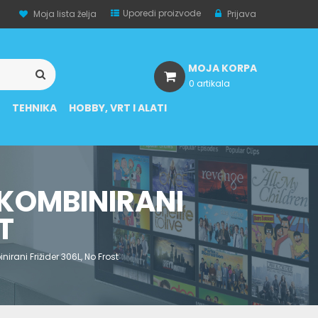
Uporedi proizvode
Moja lista želja
Prijava
MOJA KORPA
0 artikala
A
TEHNIKA
HOBBY, VRT I ALATI
 KOMBINIRANI
T
ani Frižider 306L, No Frost