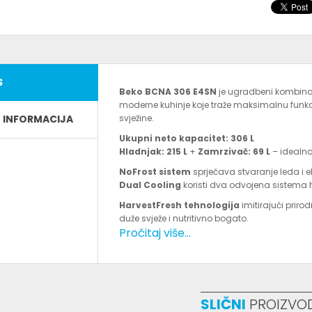
S
Beko BCNA 306 E4SN
je ugradbeni kombinov
moderne kuhinje koje traže maksimalnu funkci
E INFORMACIJA
svježine.
Ukupni neto kapacitet: 306 L
Hladnjak: 215 L
+
Zamrzivač: 69 L
– idealno
NoFrost sistem
sprječava stvaranje leda i 
Dual Cooling
koristi dva odvojena sistema 
HarvestFresh tehnologija
imitirajući prir
duže svježe i nutritivno bogato.
Pročitaj više...
ProSmart Inverter kompresor
omogućava t
dugotrajnost uređaja.
Energetska klasa:
E
Nivo buke:
oko 37–38 dB – idealno za otvoren
SLIČNI
PROIZVO
Dimenzije:
Visina 193,5 cm × Širina 54 cm ×