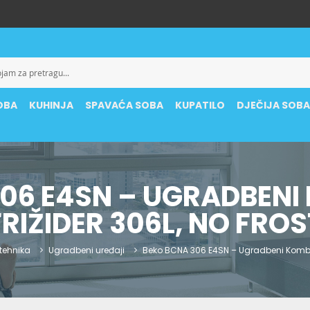
OBA
KUHINJA
SPAVAĆA SOBA
KUPATILO
DJEČIJA SOB
06 E4SN – UGRADBENI
FRIŽIDER 306L, NO FROS
 tehnika
Ugradbeni uređaji
Beko BCNA 306 E4SN – Ugradbeni Kombinir