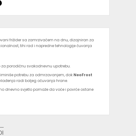
ani frižider sa zamrzivačem na dnu, dizajniran za
onalnost, tihi rad i napredne tehnologije čuvanja
 za porodičnu svakodnevnu upotrebu.
eliminiše potrebu za odmrzavanjem, dok
NeoFrost
hlađenja radi boljeg očuvanja hrane.
odno dnevno svjetlo pomaže da voće i povrće ostane
ihi rad i manju potrošnju energije, uz visoku
e kuhinjske prostore.
DI
 Dubina 57,7 cm