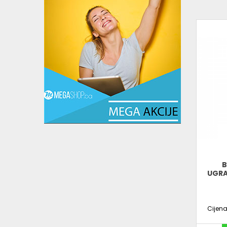
B
UGRA
Cijen