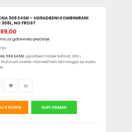
CNA 306 E4SN – UGRADBENI KOMBINIRANI
R 306L, NO FROST
499,00
amo za gotovinsko plaćanje
anju
NA 306 E4SN
ugradbeni frižider NoFrost, 306 L
, ProSmart inverter i HarvestFresh tehnologija za svježu
e.
J U KORPU
KUPI ODMAH