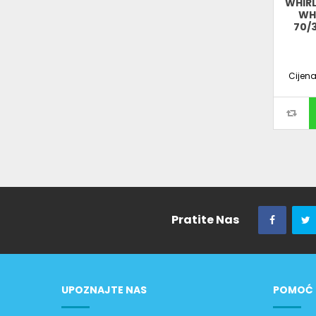
WHIRL
WH
70/3
Cijen
Pratite Nas
UPOZNAJTE NAS
POMOĆ 