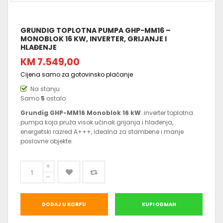
GRUNDIG TOPLOTNA PUMPA GHP-MM16 –
MONOBLOK 16 KW, INVERTER, GRIJANJE I
HLAĐENJE
KM 7.549,00
Cijena samo za gotovinsko plaćanje
Na stanju
Samo
5
ostalo
Grundig GHP-MM16 Monoblok 16 kW
: inverter toplotna
pumpa koja pruža visok učinak grijanja i hlađenja,
energetski razred A+++, idealna za stambene i manje
poslovne objekte.
DODAJ U KORPU
KUPI ODMAH