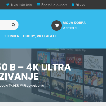
Uporedi proizvode
Moja lista želja
Prijava
MOJA KORPA
0 artikala
A
TEHNIKA
HOBBY, VRT I ALATI
0 B – 4K ULTRA
EZIVANJE
oogle TV, HDR, WiFi povezivanje