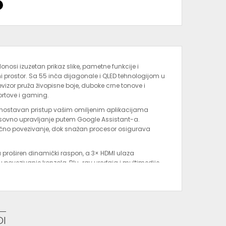
onosi izuzetan prikaz slike, pametne funkcije i
i prostor. Sa 55 inča dijagonale i QLED tehnologijom u
evizor pruža živopisne boje, duboke crne tonove i
portove i gaming.
nostavan pristup vašim omiljenim aplikacijama
lasovno upravljanje putem Google Assistant-a.
ično povezivanje, dok snažan procesor osigurava
proširen dinamički raspon, a 3× HDMI ulaza
 povezivanje konzola, Blu-ray uređaja i multimedije.
m i mogućnošću montaže na zid (VESA standard)
.
ference[oaicite:1]{index=1}
DI