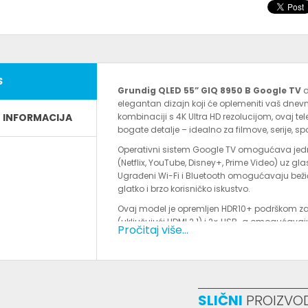
S
Grundig QLED 55” GIQ 8950 B Google TV
d
elegantan dizajn koji će oplemeniti vaš dnevn
E INFORMACIJA
kombinaciji s 4K Ultra HD rezolucijom, ovaj tel
bogate detalje – idealno za filmove, serije, s
Operativni sistem Google TV omogućava jed
(Netflix, YouTube, Disney+, Prime Video) uz g
Ugrađeni Wi-Fi i Bluetooth omogućavaju bež
glatko i brzo korisničko iskustvo.
Ovaj model je opremljen HDR10+ podrškom za 
(uključujući HDMI 2.1) i 2× USB-a omogućavaju
Pročitaj više...
Elegantan i moderan izgled s tankim okviro
omogućava da se lako uklopi u svaki enterijer
Specifikacije proizvoda:
Dijagonala ekrana:
55” (140 cm) :contentRe
SLIČNI
PROIZVO
Tip ekrana:
QLED