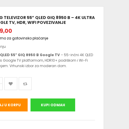
 TELEVIZOR 55” QLED GIQ 8950 B – 4K ULTRA
LE TV, HDR, WIFI POVEZIVANJE
9,00
amo za gotovinsko plaćanje
anju
QLED 55” GIQ 8950 B Google TV
– 55-inčni 4K QLED
s Google TV platformom, HDR10+ podrškom i Wi-Fi
njem. Vrhunski izbor za moderan dom.
J U KORPU
KUPI ODMAH