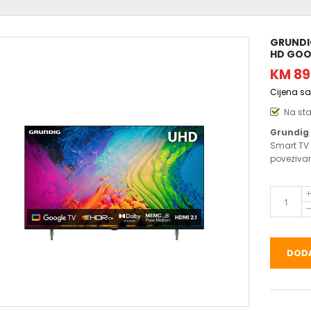
GRUNDIG
HD GOOG
KM 89
Cijena s
Na st
Grundig 
Smart TV 
poveziva
DODA