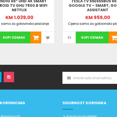
NDIG 65” UHD 4K SMART
TESLA TV 65E655BUS 65
OID TV GHU 7800 B WIFI
GOOGLE TV – SMART, G
NETFLIX
ASSISTANT
KM 1.039,00
KM 959,00
a samo za gotovinsko plaćanje
Cijena samo za gotovinsko pl
KUPI ODMAH
KUPI ODMAH
KORISNICIMA
SIGURNOST KORISNIKA
 Registrovati
Garancija Kvalitete