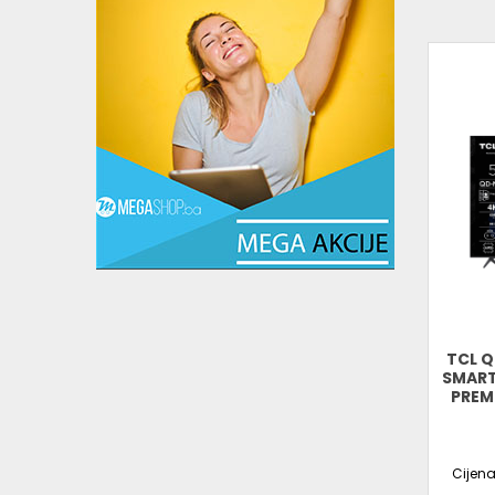
TCL Q
SMART
PREM
Cijen