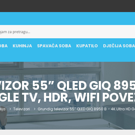
OBA
KUHINJA
SPAVAĆA SOBA
KUPATILO
DJEČIJA SOB
IZOR 55” QLED GIQ 895
LE TV, HDR, WIFI POV
ija
Televizori
Grundig televizor 55” QLED GIQ 8950 B – 4K Ultra HD G