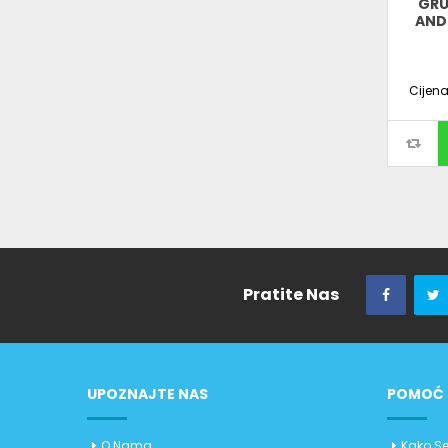
GRU
ANDR
Cijen
Pratite Nas
UPOZNAJTE NAS
POMOĆ 
O Nama
Kako Se