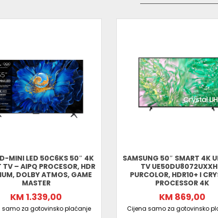
Rezolucija:
4K Ultra HD (3840×2160) :content
Smart TV platforma:
Google TV :contentRe
HDR podrška:
HDR10+ i Micro Dimming :cont
Audio:
Dolby Digital i Dolby Atmos zvuk :con
Povezivanje:
Wi-Fi, Bluetooth, 3× HDMI, 2× U
Tjuner:
DVB-T2/C/S2 :contentReference[oaic
Energetska klasa:
F :contentReference[oaic
Model GIQ 8950 B je odličan izbor za sve kori
tehnologija i jednostavnosti korištenja. Bilo da
televizor je spreman za sve. Uključite ga u svo
D-MINI LED 50C6KS 50″ 4K
SAMSUNG 50″ SMART 4K U
 TV – AIPQ PROCESOR, HDR
TV UE50DU8072UXXH
IUM, DOLBY ATMOS, GAME
PURCOLOR, HDR10+ I CR
MASTER
PROCESSOR 4K
KM 1.339,00
KM 869,00
a samo za gotovinsko plaćanje
Cijena samo za gotovinsko pl