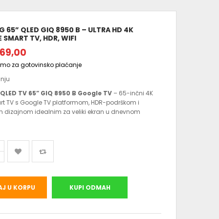
 65” QLED GIQ 8950 B – ULTRA HD 4K
SMART TV, HDR, WIFI
269,00
amo za gotovinsko plaćanje
anju
QLED TV 65” GIQ 8950 B Google TV
– 65-inčni 4K
rt TV s Google TV platformom, HDR-podrškom i
 dizajnom idealnim za veliki ekran u dnevnom
J U KORPU
KUPI ODMAH