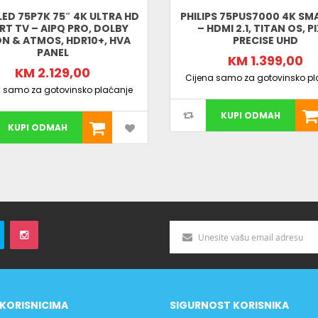
LED 75P7K 75″ 4K ULTRA HD
PHILIPS 75PUS7000 4K SM
T TV – AIPQ PRO, DOLBY
– HDMI 2.1, TITAN OS, P
ON & ATMOS, HDR10+, HVA
PRECISE UHD
PANEL
KM 1.399,00
KM 2.129,00
Cijena samo za gotovinsko pl
a samo za gotovinsko plaćanje
KUPI ODMAH
KUPI ODMAH
KORISNICIMA
SIGURNOST KORISNIKA