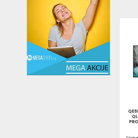
QE5
QL
PRO
Cijen