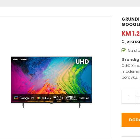
GRUNDIG
GOOGLE 
KM 1.
Cijena s
Na st
Grundig 
QLED Sma
modernim
boravku.
DODA