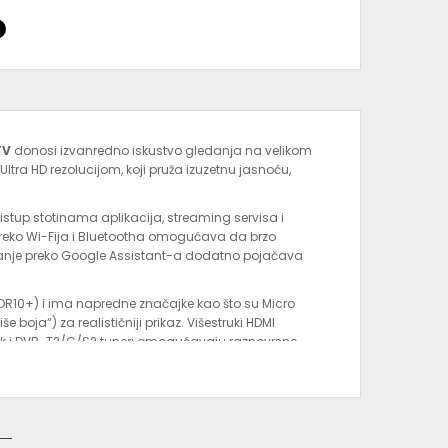
TV
donosi izvanredno iskustvo gledanja na velikom
tra HD rezolucijom, koji pruža izuzetnu jasnoću,
istup stotinama aplikacija, streaming servisa i
preko Wi-Fija i Bluetootha omogućava da brzo
ljanje preko Google Assistant-a dodatno pojačava
DR10+) i ima napredne značajke kao što su Micro
boja“) za realističniji prikaz. Višestruki HDMI
ljučak i DVB-T2/C/S2 tuneri omogućavaju raznovrsne