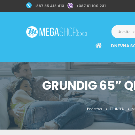
+387 35 413 413
+387 61 100 231
DNEVNA S
GRUNDIG 65” Q
Početna
TEHNIKA
M