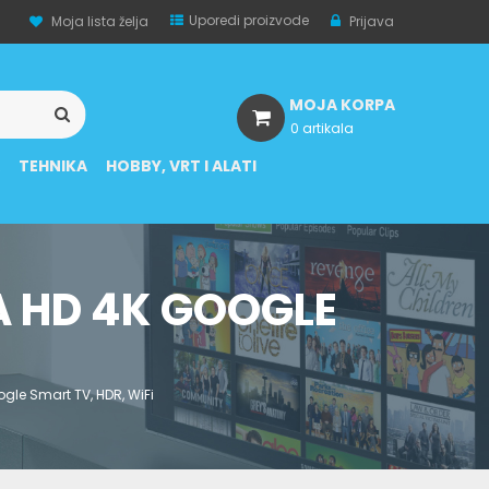
Uporedi proizvode
Moja lista želja
Prijava
MOJA KORPA
0 artikala
A
TEHNIKA
HOBBY, VRT I ALATI
A HD 4K GOOGLE
gle Smart TV, HDR, WiFi