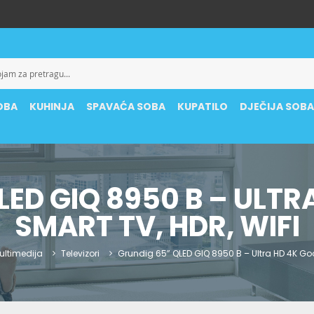
OBA
KUHINJA
SPAVAĆA SOBA
KUPATILO
DJEČIJA SOB
LED GIQ 8950 B – ULTR
SMART TV, HDR, WIFI
ultimedija
Televizori
Grundig 65” QLED GIQ 8950 B – Ultra HD 4K Goo