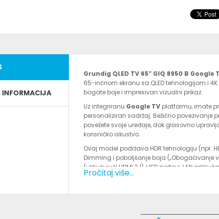
S
Grundig QLED TV 65” GIQ 8950 B Google 
65-inčnom ekranu sa QLED tehnologijom i 4K Ul
E INFORMACIJA
bogate boje i impresivan vizualni prikaz.
Uz integriranu
Google TV
platformu, imate pr
personaliziran sadržaj. Bežično povezivanje 
povežete svoje uređaje, dok glasovno uprav
korisničko iskustvo.
Ovaj model podržava HDR tehnologiju (npr. H
Dimming i poboljšanje boja („Obogaćivanje više 
(uključujući HDMI 2.1), USB portovi, LAN prik
Pročitaj više...
mogućnosti povezivanja.
Specifikacije proizvoda (sažeto):
Dijagonala ekrana: 65” (≈165 cm)
Tip ekrana: QLED