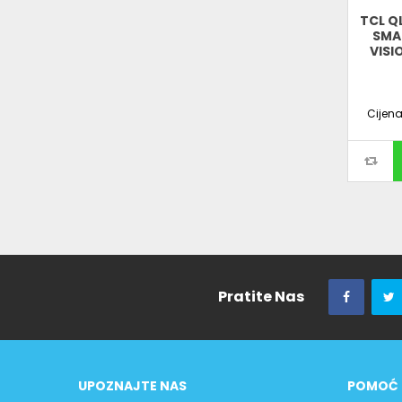
TCL Q
SMAR
VISI
Cijen
Pratite Nas
UPOZNAJTE NAS
POMOĆ 