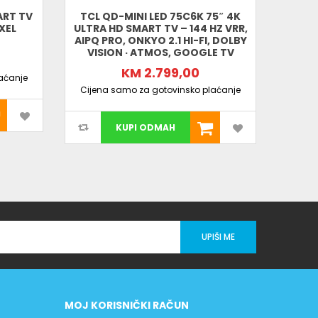
ART TV
TCL QD-MINI LED 75C6K 75″ 4K
IXEL
ULTRA HD SMART TV – 144 HZ VRR,
QE6
AIPQ PRO, ONKYO 2.1 HI-FI, DOLBY
QLED 
VISION · ATMOS, GOOGLE TV
PR
KM 2.799,00
aćanje
Cijena samo za gotovinsko plaćanje
Cijen
KUPI ODMAH
UPIŠI ME
MOJ KORISNIČKI RAČUN