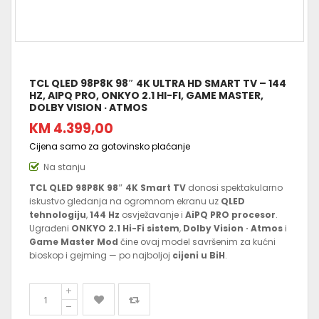
TCL QLED 98P8K 98″ 4K ULTRA HD SMART TV – 144
HZ, AIPQ PRO, ONKYO 2.1 HI-FI, GAME MASTER,
DOLBY VISION · ATMOS
KM 4.399,00
Cijena samo za gotovinsko plaćanje
Na stanju
TCL QLED 98P8K 98″ 4K Smart TV
donosi spektakularno
iskustvo gledanja na ogromnom ekranu uz
QLED
tehnologiju
,
144 Hz
osvježavanje i
AiPQ PRO procesor
.
Ugrađeni
ONKYO 2.1 Hi-Fi sistem
,
Dolby Vision · Atmos
i
Game Master Mod
čine ovaj model savršenim za kućni
bioskop i gejming — po najboljoj
cijeni u BiH
.