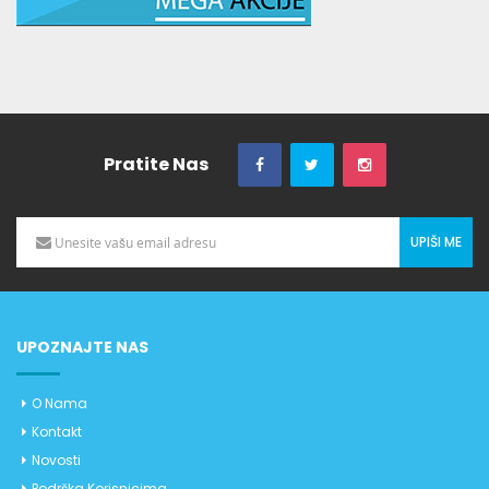
Pratite Nas
UPIŠI ME
UPOZNAJTE NAS
O Nama
Kontakt
Novosti
Podrška Korisnicima