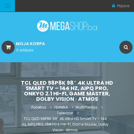
Prijava
MOJA KORPA
0 artikala
TCL QLED 98P8K 98″ 4K ULTRA HD
SMART TV – 144 HZ, AIPQ PRO,
ONKYO 2.1 HI-FI, GAME MASTER,
DOLBY VISION · ATMOS
Početna
TEHNIKA
Multimedija
Televizori
TCL QLED 98P8K 98″ 4K Ultra HD Smart TV – 144
Hz, AiPQ PRO, ONKYO 2.1 Hi-Fi, Game Master, Dolby
Vision · Atmos