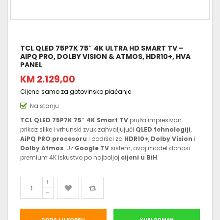
TCL QLED 75P7K 75″ 4K ULTRA HD SMART TV –
AIPQ PRO, DOLBY VISION & ATMOS, HDR10+, HVA
PANEL
KM 2.129,00
Cijena samo za gotovinsko plaćanje
Na stanju
TCL QLED 75P7K 75″ 4K Smart TV
pruža impresivan
prikaz slike i vrhunski zvuk zahvaljujući
QLED tehnologiji
,
AiPQ PRO procesoru
i podršci za
HDR10+
,
Dolby Vision
i
Dolby Atmos
. Uz
Google TV
sistem, ovaj model donosi
premium 4K iskustvo po najboljoj
cijeni u BiH
.
DODAJ U KORPU
KUPI ODMAH