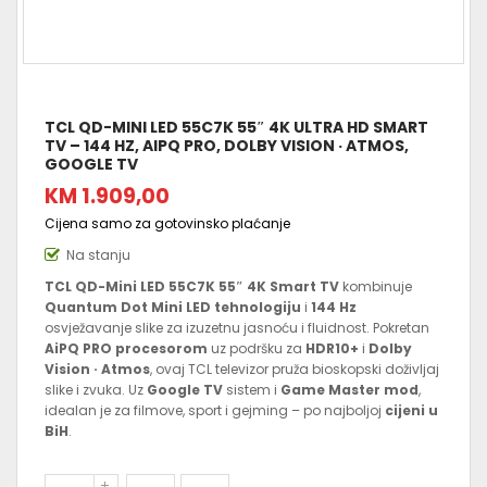
TCL QD-MINI LED 55C7K 55″ 4K ULTRA HD SMART
TV – 144 HZ, AIPQ PRO, DOLBY VISION · ATMOS,
GOOGLE TV
KM 1.909,00
Cijena samo za gotovinsko plaćanje
Na stanju
TCL QD-Mini LED 55C7K 55″ 4K Smart TV
kombinuje
Quantum Dot Mini LED tehnologiju
i
144 Hz
osvježavanje slike za izuzetnu jasnoću i fluidnost. Pokretan
AiPQ PRO procesorom
uz podršku za
HDR10+
i
Dolby
Vision · Atmos
, ovaj TCL televizor pruža bioskopski doživljaj
slike i zvuka. Uz
Google TV
sistem i
Game Master mod
,
idealan je za filmove, sport i gejming – po najboljoj
cijeni u
BiH
.