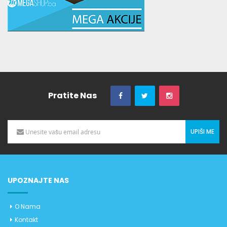
Pratite Nas
UPIŠI ME
UPOZNAJTE NAS
O Nama
Kontakt