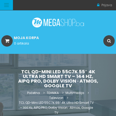
Prijava
MOJA KORPA
0 artikala
TCL QD-MINI LED 55C7K 55″ 4K
ULTRA HD SMART TV – 144 HZ,
AIPQ PRO, DOLBY VISION · ATMOS,
GOOGLE TV
Početna
TEHNIKA
Multimedija
Televizori
TCL QD-Mini LED 55C7K 55″ 4K Ultra HD Smart TV
– 144 Hz, AiPQ PRO, Dolby Vision · Atmos, Google
TV