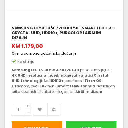
SAMSUNG UE50CU8072UXXH 50″ SMART LED TV –
CRYSTAL UHD, HDR10+, PURCOLOR I AIRSLIM
DIZAJN
KM 1.179,00
Cijena samo za gotovinsko plaćanje
Na stanju
Samsung LED TV UE50CU8072UXXH
pruža zadivljujuću
4K UHD rezoluciju
i izuzetne boje zahvaljujući
Crystal
UHD tehnologiji
. Sa
HDR10+
podrškom i
Tizen OS
sistemom, ovaj
50-inčni Smart televizor
nudi realističan
prikaz, pametne funkcije i elegantan
AirSlim dizajn
.
DODAJ U KORPU
KUPI ODMAH