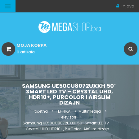
Prijava
MOJA KORPA
0 artikala
SAMSUNG UE50CU8072UXXH 50″
SMART LED TV – CRYSTAL UHD,
HDR10+, PURCOLOR I AIRSLIM
DIZAJN
Početna
TEHNIKA
Multimedija
Televizori
Samsung UE50CU8072UXXH 50″ Smart LED TV –
Crystal UHD, HDR10+, PurColor i AirSlim dizajn