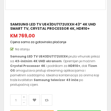
SAMSUNG LED TV UE43DU7172UXXH 43” 4K UHD
SMART TV, CRYSTAL PROCESSOR 4K, HDR10+
KM 769,00
Cijena samo za gotovinsko plaćanje
Na stanju
Samsung LED TV UE43DU7172UXXH
pruža vrhunski prikaz
sa
43-inčnim 4K UHD ekranom
. Opremljen je moćnim
Crystal Processor 4K
i podrškom za
HDR10+
, dok
Tizen
OS
omogućava pristup streaming aplikacijama i
pametnim sadržajima. Idealna kombinacija za onima koji
traže kvalitetan
Samsung televizor 43 inča
po
pristupačnoj cijeni.