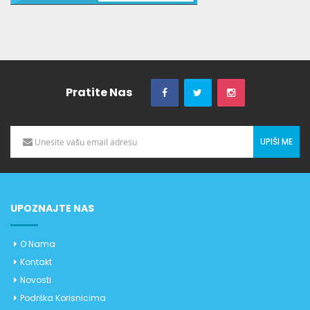
Pratite Nas
UPIŠI ME
UPOZNAJTE NAS
O Nama
Kontakt
Novosti
Podrška Korisnicima