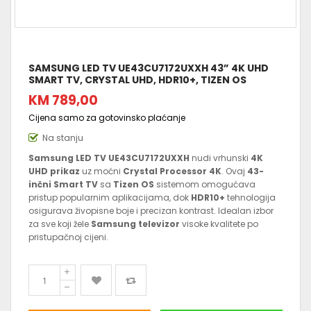
SAMSUNG LED TV UE43CU7172UXXH 43” 4K UHD
SMART TV, CRYSTAL UHD, HDR10+, TIZEN OS
KM 789,00
Cijena samo za gotovinsko plaćanje
Na stanju
Samsung LED TV UE43CU7172UXXH
nudi vrhunski
4K
UHD prikaz
uz moćni
Crystal Processor 4K
. Ovaj
43-
inčni Smart TV
sa
Tizen OS
sistemom omogućava
pristup popularnim aplikacijama, dok
HDR10+
tehnologija
osigurava živopisne boje i precizan kontrast. Idealan izbor
za sve koji žele
Samsung televizor
visoke kvalitete po
pristupačnoj cijeni.