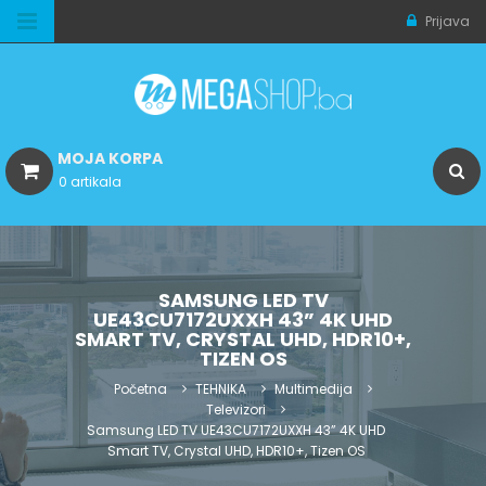
Prijava
MOJA KORPA
0 artikala
SAMSUNG LED TV
UE43CU7172UXXH 43” 4K UHD
SMART TV, CRYSTAL UHD, HDR10+,
TIZEN OS
Početna
TEHNIKA
Multimedija
Televizori
Samsung LED TV UE43CU7172UXXH 43” 4K UHD
Smart TV, Crystal UHD, HDR10+, Tizen OS