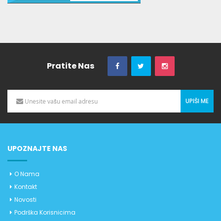
Pratite Nas
UPIŠI ME
UPOZNAJTE NAS
O Nama
Kontakt
Novosti
Podrška Korisnicima