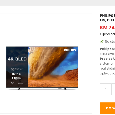
PHILIPS
OS, PIX
KM 74
Cijena s
Na st
Philips 
sliku, živ
Precise 
sistemom
realistič
aplikaci
DODA