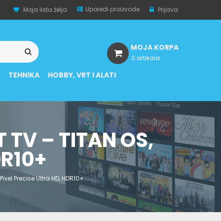
Uporedi proizvode
Moja lista želja
Prijava
MOJA KORPA
0 artikala
A
TEHNIKA
HOBBY, VRT I ALATI
 TV – TITAN OS,
DR10+
ixel Precise Ultra HD, HDR10+