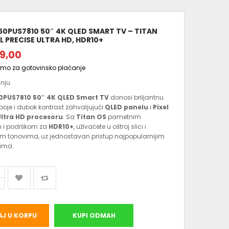
 50PUS7810 50″ 4K QLED SMART TV – TITAN
EL PRECISE ULTRA HD, HDR10+
9,00
amo za gotovinsko plaćanje
anju
50PUS7810 50″ 4K QLED Smart TV
donosi briljantnu
e boje i dubok kontrast zahvaljujući
QLED panelu
i
Pixel
Ultra HD procesoru
. Sa
Titan OS
pametnim
 i podrškom za
HDR10+
, uživaćete u oštroj slici i
nim tonovima, uz jednostavan pristup najpopularnijim
jama.
J U KORPU
KUPI ODMAH