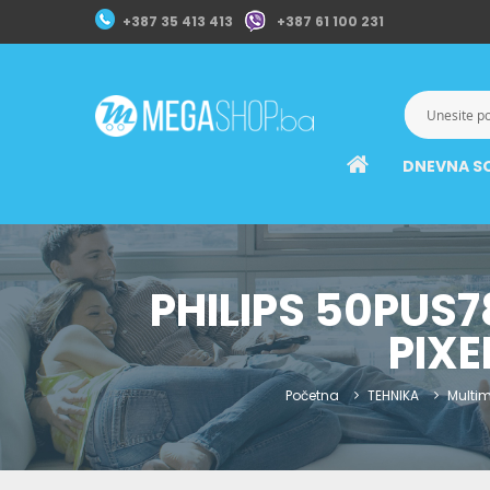
+387 35 413 413
+387 61 100 231
DNEVNA S
PHILIPS 50PUS7
PIXE
Početna
TEHNIKA
Multim