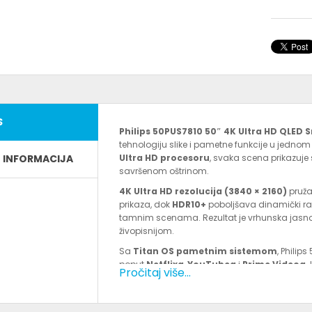
S
Philips 50PUS7810 50″ 4K Ultra HD QLED 
tehnologiju slike i pametne funkcije u jednom
E INFORMACIJA
Ultra HD procesoru
, svaka scena prikazuje
savršenom oštrinom.
4K Ultra HD rezolucija (3840 × 2160)
pruža
prikaza, dok
HDR10+
poboljšava dinamički rasp
tamnim scenama. Rezultat je vrhunska jasnoća 
živopisnijom.
Sa
Titan OS pametnim sistemom
, Phili
poput
Netflixa
,
YouTubea
i
Prime Videoa
.
Pročitaj više...
dok
HDMI 2.1
konekcije garantuju kompatibi
Ugrađeni audio sistem sa podrškom za
Dolb
dizajn s uskim okvirima savršeno se uklapa u s