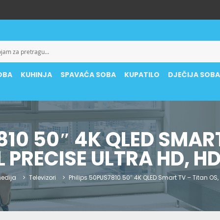
OBA
KUHINJA
SPAVAĆA SOBA
KUPATILO
DJEČIJA SOB
810 50″ 4K QLED SMART
L PRECISE ULTRA HD, H
edija
Televizori
Philips 50PUS7810 50″ 4K QLED Smart TV – Titan OS, P