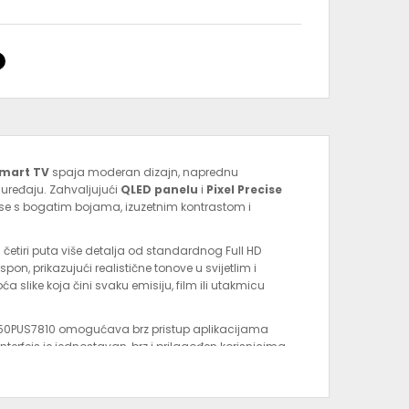
Smart TV
spaja moderan dizajn, naprednu
 uređaju. Zahvaljujući
QLED panelu
i
Pixel Precise
 se s bogatim bojama, izuzetnim kontrastom i
 četiri puta više detalja od standardnog Full HD
on, prikazujući realistične tonove u svijetlim i
slike koja čini svaku emisiju, film ili utakmicu
ps 50PUS7810 omogućava brz pristup aplikacijama
 Interfejs je jednostavan, brz i prilagođen korisnicima,
lnost sa savremenim konzolama i uređajima.
y Audio
pruža jasan i snažan zvuk, a elegantan tanki
vaku prostoriju. Televizor je energetski efikasan i