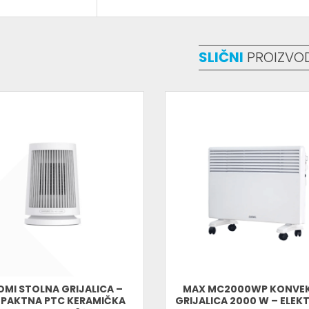
Specifikacije:
• Snaga: 2500 W
• Napon: 230 V / 50 Hz
• Tip: Konvektor grijalica
SLIČNI
PROIZVO
• Montaža: zidna ili samostojeća
• Termostat: podesivi
• Timer: 24h automatski
• Zaštita od pregrijavanja: Da
• Broj nivoa grijanja: 2
• Boja: bijela
• Energetska efikasnost: visoka
• Tihi rad i moderan dizajn
MAX MC2500WP
je snažna, sigurna i elega
toplinu i udobnost u svaki prostor. Idealna 
cijene i kvaliteta.
OMI STOLNA GRIJALICA –
MAX MC2000WP KONVE
PAKTNA PTC KERAMIČKA
GRIJALICA 2000 W – ELEK