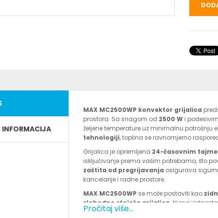
DODA
S
MAX MC2500WP konvektor grijalica
preds
prostora. Sa snagom od
2500 W
i podesivi
E INFORMACIJA
željene temperature uz minimalnu potrošnju el
tehnologiji
, toplina se ravnomjerno raspoređuj
Grijalica je opremljena
24-časovnim tajm
isključivanje prema vašim potrebama, što p
zaštita od pregrijavanja
osigurava sigurnu 
kancelarije i radne prostore.
MAX MC2500WP
se može postaviti kao
zidn
slobodno stojeća grijalica
. Njena jednosta
Pročitaj više...
savršenim izborom za ugodnu toplotu tokom c