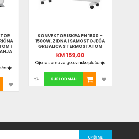
KTOR
KONVEKTOR ISKRA PN 1500 –
TRIČNA
1500W, ZIDNA I SAMOSTOJEĆA
VE
TOM I
GRIJALICA S TERMOSTATOM
2000
VANJA
KM 159,00
Cijena samo za gotovinsko plaćanje
aćanje
Cijen
KUPI ODMAH
UPIŠI ME