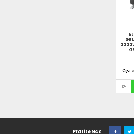
E
GRI
2000W
GR
Cijen
Pratite Nas