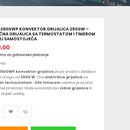
2500WP KONVEKTOR GRIJALICA 2500W –
IČNA GRIJALICA SA TERMOSTATOM I TIMEROM
 ILI SAMOSTOJEĆA
9,00
amo za gotovinsko plaćanje
anju
500WP konvektor grijalica
pruža snažno i štedljivo
uz snagu od
2500 W
. Ova
električna grijalica
sa
im termostatom
i
24h timerom
idealna je za brzo
je prostorija. Može se koristiti kao
zidna grijalica
ili
stojeći uređaj.