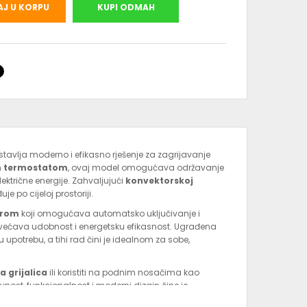
J U KORPU
KUPI ODMAH
tavlja moderno i efikasno rješenje za zagrijavanje
m
termostatom
, ovaj model omogućava održavanje
ektrične energije. Zahvaljujući
konvektorskoj
e po cijeloj prostoriji.
erom
koji omogućava automatsko uključivanje i
ovećava udobnost i energetsku efikasnost. Ugrađena
upotrebu, a tihi rad čini je idealnom za sobe,
a grijalica
ili koristiti na podnim nosačima kao
vnost, funkcionalnost i moderni dizajn čine je
ijele zime.