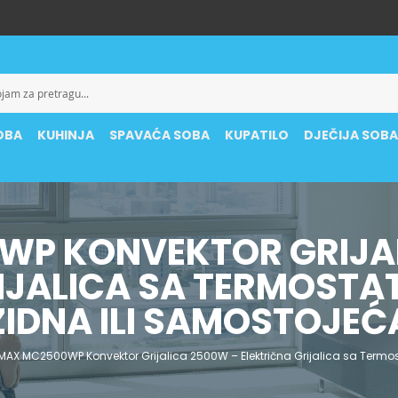
OBA
KUHINJA
SPAVAĆA SOBA
KUPATILO
DJEČIJA SOB
P KONVEKTOR GRIJA
IJALICA SA TERMOSTAT
ZIDNA ILI SAMOSTOJEĆ
MAX MC2500WP Konvektor Grijalica 2500W – Električna Grijalica sa Termos