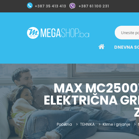
+387 35 413 413
+387 61 100 231
DNEVNA S
MAX MC2500W
ELEKTRIČNA GR
Početna
TEHNIKA
Klime i grijanje