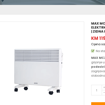
MAX MC
ELEKTR
| ZIDNA
KM 11
Cijena s
Na st
MAX MC2
grijanje 
podesiv
zagrijavan
slobodno 