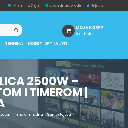
Uporedi proizvode
Moja lista želja
Prijava
MOJA KORPA
0 artikala
A
TEHNIKA
HOBBY, VRT I ALATI
LICA 2500W –
OM I TIMEROM |
A
tatom i Timerom | Zidna ili Samostojeća