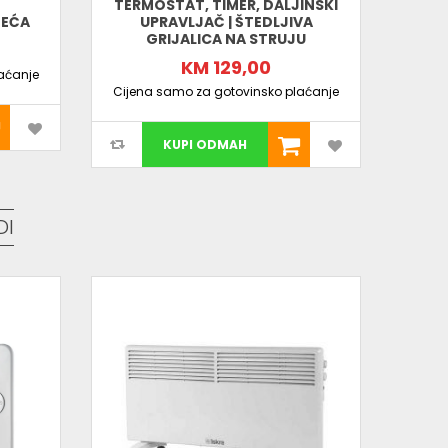
TERMOSTAT, TIMER, DALJINSKI
DALJ
JEĆA
UPRAVLJAČ | ŠTEDLJIVA
ZID
GRIJALICA NA STRUJU
KM 129,00
aćanje
Cijen
Cijena samo za gotovinsko plaćanje
KUPI ODMAH
DI