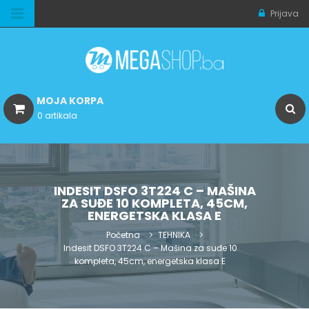
Prijava
MOJA KORPA
0 artikala
INDESIT DSFO 3T224 C – MAŠINA
ZA SUĐE 10 KOMPLETA, 45CM,
ENERGETSKA KLASA E
Početna
TEHNIKA
Indesit DSFO 3T224 C – Mašina za suđe 10
kompleta, 45cm, energetska klasa E