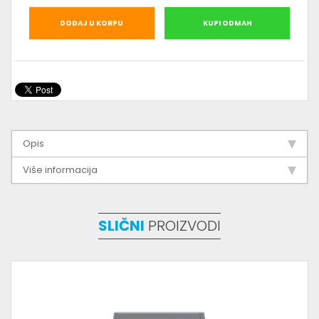
DODAJ U KORPU
KUPI ODMAH
Opis
Više informacija
SLIČNI
PROIZVODI