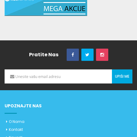
Pratite Nas
UPIŠI ME
UPOZNAJTE NAS
O Nama
Kontakt