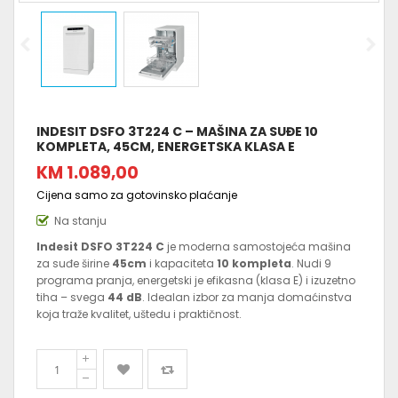
INDESIT DSFO 3T224 C – MAŠINA ZA SUĐE 10
KOMPLETA, 45CM, ENERGETSKA KLASA E
KM 1.089,00
Cijena samo za gotovinsko plaćanje
Na stanju
Indesit DSFO 3T224 C
je moderna samostojeća mašina
za suđe širine
45cm
i kapaciteta
10 kompleta
. Nudi 9
programa pranja, energetski je efikasna (klasa E) i izuzetno
tiha – svega
44 dB
. Idealan izbor za manja domaćinstva
koja traže kvalitet, uštedu i praktičnost.