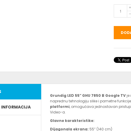
DODA
S
Grundig LED 55” GHU 7850 B Google TV
je
naprednu tehnologiju slike i pametne funkcij
E INFORMACIJA
platformi
, omogućava jednostavan pristup 
Video-a.
Glavne karakteristike:
Dijagonala ekrana:
55” (140 cm)