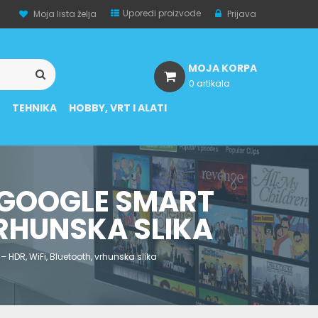
Uporedi proizvode
Moja lista želja
Prijava
MOJA KORPA
0 artikala
A
TEHNIKA
HOBBY, VRT I ALATI
D GOOGLE SMART
VRHUNSKA SLIKA
 HDR, WiFi, Bluetooth, vrhunska slika