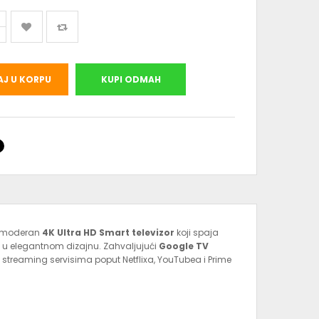
J U KORPU
KUPI ODMAH
 moderan
4K Ultra HD Smart televizor
koji spaja
e u elegantnom dizajnu. Zahvaljujući
Google TV
streaming servisima poput Netflixa, YouTubea i Prime