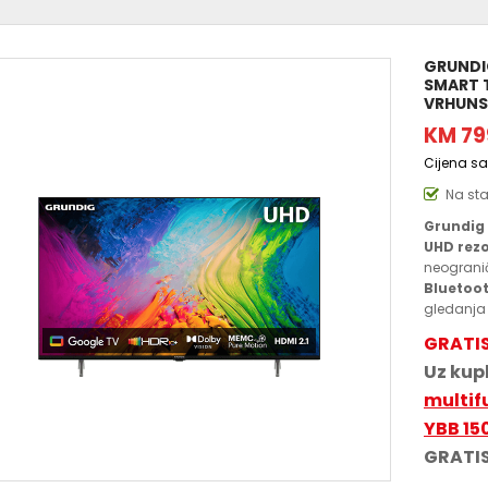
GRUNDI
SMART T
VRHUNS
KM 79
Cijena s
Na st
Grundig 
UHD rezo
neogranič
Bluetoo
gledanja 
GRATI
Uz kupl
multif
YBB 15
GRATIS