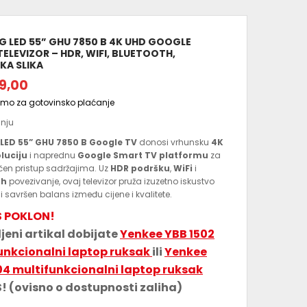
G LED 55” GHU 7850 B 4K UHD GOOGLE
ELEVIZOR – HDR, WIFI, BLUETOOTH,
KA SLIKA
9,00
amo za gotovinsko plaćanje
anju
LED 55” GHU 7850 B Google TV
donosi vrhunsku
4K
luciju
i naprednu
Google Smart TV platformu
za
en pristup sadržajima. Uz
HDR podršku
,
WiFi
i
th
povezivanje, ovaj televizor pruža izuzetno iskustvo
i savršen balans između cijene i kvalitete.
S POKLON!
jeni artikal dobijate
Yenkee YBB 1502
unkcionalni laptop ruksak
ili
Yenkee
04 multifunkcionalni laptop ruksak
! (ovisno o dostupnosti zaliha)