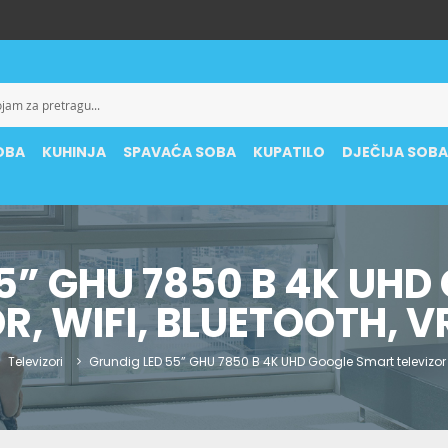
OBA
KUHINJA
SPAVAĆA SOBA
KUPATILO
DJEČIJA SOB
5” GHU 7850 B 4K UH
DR, WIFI, BLUETOOTH, 
Televizori
Grundig LED 55” GHU 7850 B 4K UHD Google Smart televizor –