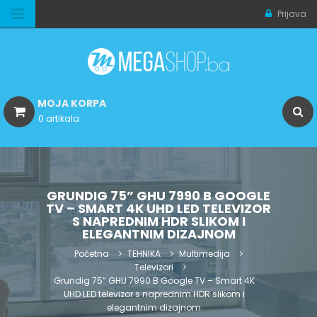
Prijava
MOJA KORPA
0 artikala
GRUNDIG 75” GHU 7990 B GOOGLE
TV – SMART 4K UHD LED TELEVIZOR
S NAPREDNIM HDR SLIKOM I
ELEGANTNIM DIZAJNOM
Početna
TEHNIKA
Multimedija
Televizori
Grundig 75” GHU 7990 B Google TV – Smart 4K
UHD LED televizor s naprednim HDR slikom i
elegantnim dizajnom