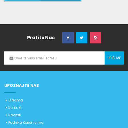
Pratite Nas
UPIŠI ME
UPOZNAJTE NAS
O Nama
Kontakt
Novosti
Podrška Korisnicima