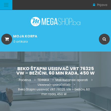
Prijava
MOJA KORPA
0 artikala
BEKO ŠTAPNI USISIVAČ VRT 76325
VW – BEŽIČNI, 60 MIN RADA, 450 W
Početna
TEHNIKA
Mali kućanski aparati
Usisivači i paročistači
Beko Štapni usisivač VRT 76325 VW – bežični, 60
min rada, 450 W