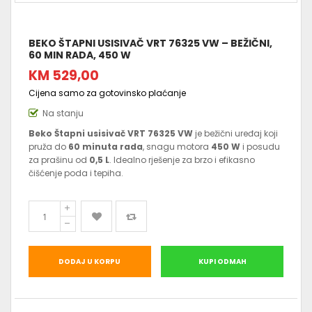
BEKO ŠTAPNI USISIVAČ VRT 76325 VW – BEŽIČNI,
60 MIN RADA, 450 W
KM 529,00
Cijena samo za gotovinsko plaćanje
Na stanju
Beko Štapni usisivač VRT 76325 VW
je bežični uređaj koji
pruža do
60 minuta rada
, snagu motora
450 W
i posudu
za prašinu od
0,5 L
. Idealno rješenje za brzo i efikasno
čišćenje poda i tepiha.
DODAJ U KORPU
KUPI ODMAH