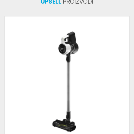
UPSELL
PROIZVODI