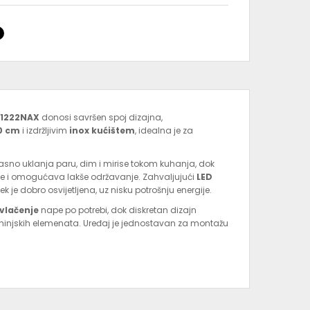
61222NAX
donosi savršen spoj dizajna,
0 cm
i izdržljivim
inox kućištem
, idealna je za
ikasno uklanja paru, dim i mirise tokom kuhanja, dok
e i omogućava lakše održavanje. Zahvaljujući
LED
k je dobro osvijetljena, uz nisku potrošnju energije.
zvlačenje
nape po potrebi, dok diskretan dizajn
uhinjskih elemenata. Uređaj je jednostavan za montažu