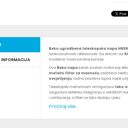
S
Beko ugradbena teleskopska napa HNS
funkcionalnosti i efikasnosti. Sa širinom od
6
E INFORMACIJA
moderne i funkcionalne kuhinje.
Ova
Beko napa
koristi snažan motor koji ef
metalni filter za masnoću
zadržava čestic
osvjetljenju
, radna površina ispod nape uvije
Teleskopski mehanizam omogućava
lako i
osigurava estetsku integraciju s ostatkom k
i održavanje, a filteri se lako skidaju i peru.
Pročitaj više...
Glavne specifikacije:
Vrsta: teleskopska ugradbena napa
Model: HNS61222NAX
Širina: 60 cm