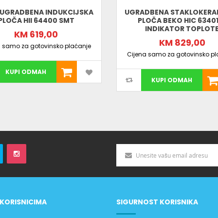
 UGRADBENA INDUKCIJSKA
UGRADBENA STAKLOKERA
PLOČA HII 64400 SMT
PLOČA BEKO HIC 63401
INDIKATOR TOPLOT
KM 619,00
KM 829,00
a samo za gotovinsko plaćanje
Cijena samo za gotovinsko pl
KUPI ODMAH
KUPI ODMAH
KORISNICIMA
SIGURNOST KORISNIKA