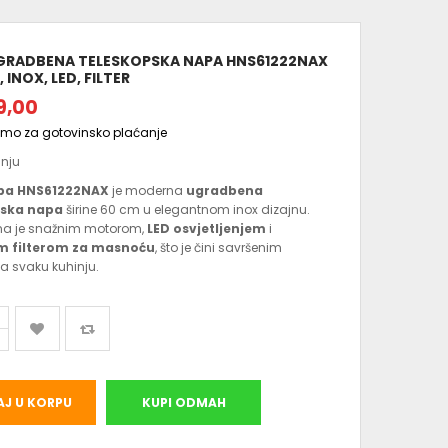
GRADBENA TELESKOPSKA NAPA HNS61222NAX
 INOX, LED, FILTER
9,00
amo za gotovinsko plaćanje
anju
pa HNS61222NAX
je moderna
ugradbena
pska napa
širine 60 cm u elegantnom inox dizajnu.
na je snažnim motorom,
LED osvjetljenjem
i
m filterom za masnoću
, što je čini savršenim
a svaku kuhinju.
J U KORPU
KUPI ODMAH