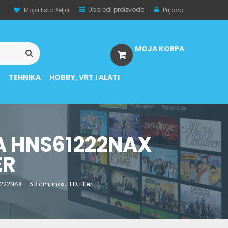
Uporedi proizvode
Moja lista želja
Prijava
MOJA KORPA
A
TEHNIKA
HOBBY, VRT I ALATI
A HNS61222NAX
ER
AX – 60 cm, inox, LED, filter