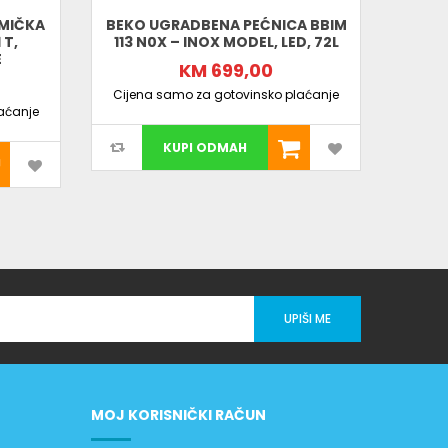
MIČKA
BEKO UGRADBENA PEĆNICA BBIM
B
 T,
113 N0X – INOX MODEL, LED, 72L
U
E
KM 699,00
Cijena samo za gotovinsko plaćanje
aćanje
Cijen
KUPI ODMAH
UPIŠI ME
MOJ KORISNIČKI RAČUN