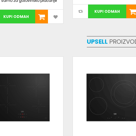
a samo za gotovinsko plaćanje
KUPI ODMAH
KUPI ODMAH
UPSELL
PROIZVO