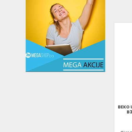
BEKO 
B3