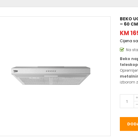
BEKO U
– 60 CM,
KM 16
Cijena s
Na st
Beko na
telesko
Opremlje
metalni
izborom z
DODA