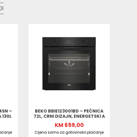
DI
i odličan balans između performansi, tihog rada i
či online
po najboljoj ponudi!
4SN –
BEKO BBIE123001BD – PEĆNICA
B
 130L
72L, CRNI DIZAJN, ENERGETSKI A
PEĆNI
KM 659,00
aćanje
Cijena samo za gotovinsko plaćanje
Cijen