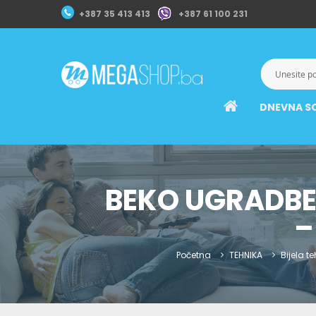
+387 35 413 413
+387 61 100 231
DNEVNA S
BEKO UGRADBE
–
Početna
TEHNIKA
Bijela t